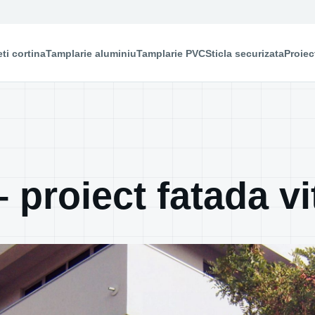
ti cortina
Tamplarie aluminiu
Tamplarie PVC
Sticla securizata
Proiec
 proiect fatada vi