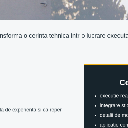
sforma o cerinta tehnica intr-o lucrare executata
Ce
executie rea
integrare sti
a de experienta si ca reper
detalii de m
aplicatie co