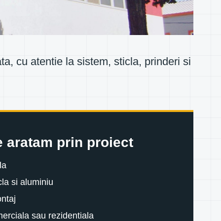
, cu atentie la sistem, sticla, prinderi si
 aratam prin proiect
la
cla si aluminiu
ontaj
merciala sau rezidentiala