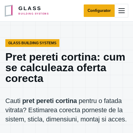
Sari la continut
GLASS
Configurator
Desch
BUILDING SYSTEMS
GLASS BUILDING SYSTEMS
Pret pereti cortina: cum
se calculeaza oferta
corecta
Cauti
pret pereti cortina
pentru o fatada
vitrata? Estimarea corecta porneste de la
sistem, sticla, dimensiuni, montaj si acces.