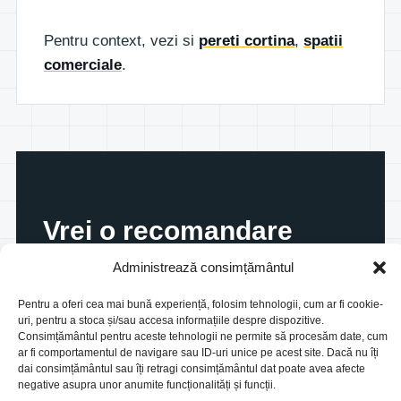
Pentru context, vezi si
pereti cortina
,
spatii
comerciale
.
Vrei o recomandare
aplicata proiectului tau?
Administrează consimțământul
Trimite detaliile lucrarii si iti spunem ce
Pentru a oferi cea mai bună experiență, folosim tehnologii, cum ar fi cookie-
uri, pentru a stoca și/sau accesa informațiile despre dispozitive.
configuratie merita analizata.
Consimțământul pentru aceste tehnologii ne permite să procesăm date, cum
ar fi comportamentul de navigare sau ID-uri unice pe acest site. Dacă nu îți
dai consimțământul sau îți retragi consimțământul dat poate avea afecte
Trimite detaliile
negative asupra unor anumite funcționalități și funcții.