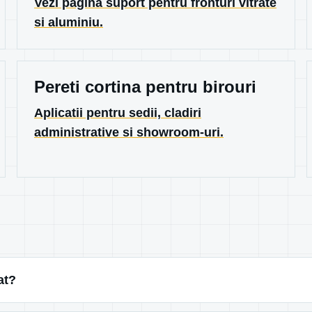
Vezi pagina suport pentru fronturi vitrate
si aluminiu.
Pereti cortina pentru birouri
Aplicatii pentru sedii, cladiri
administrative si showroom-uri.
at?