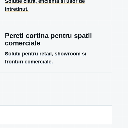
Solutie clara, eficienta si usor de
intretinut.
Pereti cortina pentru spatii
comerciale
Solutii pentru retail, showroom si
fronturi comerciale.