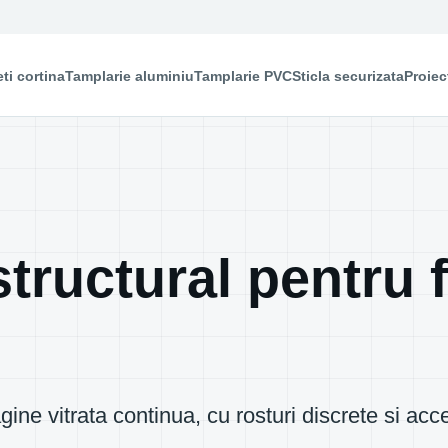
ti cortina
Tamplarie aluminiu
Tamplarie PVC
Sticla securizata
Proiec
structural pentru f
ne vitrata continua, cu rosturi discrete si acce