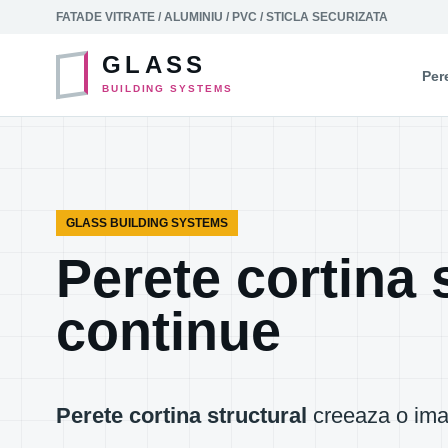
Sari la continut
FATADE VITRATE / ALUMINIU / PVC / STICLA SECURIZATA
GLASS
Pere
BUILDING SYSTEMS
GLASS BUILDING SYSTEMS
Perete cortina 
continue
Perete cortina structural
creeaza o imagi