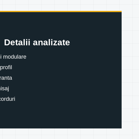
Detalii analizate
si modulare
profil
uranta
nisaj
corduri