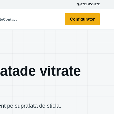
0728 053 872
Configurator
te
Contact
atade vitrate
nt pe suprafata de sticla.