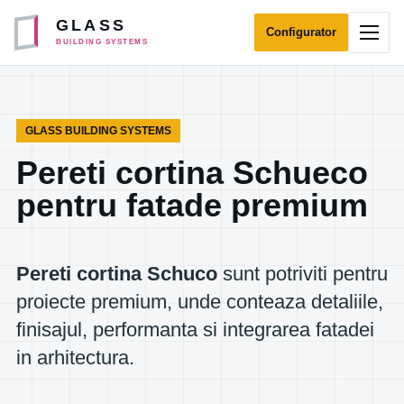
Sari la continut
GLASS
Configurator
Desch
BUILDING SYSTEMS
GLASS BUILDING SYSTEMS
Pereti cortina Schueco
pentru fatade premium
Pereti cortina Schuco
sunt potriviti pentru
proiecte premium, unde conteaza detaliile,
finisajul, performanta si integrarea fatadei
in arhitectura.