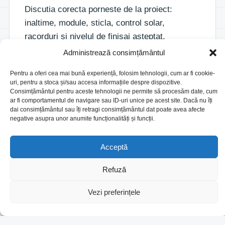
Discutia corecta porneste de la proiect:
inaltime, module, sticla, control solar,
racorduri si nivelul de finisaj asteptat.
Administrează consimțământul
Pentru context, vezi si
pereti cortina
,
pereti
Pentru a oferi cea mai bună experiență, folosim tehnologii, cum ar fi cookie-
cortina Reynaers
.
uri, pentru a stoca și/sau accesa informațiile despre dispozitive.
Consimțământul pentru aceste tehnologii ne permite să procesăm date, cum
ar fi comportamentul de navigare sau ID-uri unice pe acest site. Dacă nu îți
dai consimțământul sau îți retragi consimțământul dat poate avea afecte
negative asupra unor anumite funcționalități și funcții.
Acceptă
Vrei sa verificam
Refuză
configuratia?
Vezi preferințele
Trimite detalii despre proiect si iti spunem ce
solutie merita analizata.