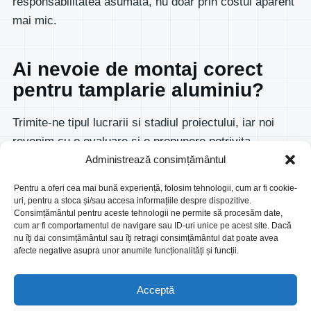
responsabilitatea asumata, nu doar prin costul aparent
mai mic.
Ai nevoie de montaj corect
pentru tamplarie aluminiu?
Trimite-ne tipul lucrarii si stadiul proiectului, iar noi
revenim cu o evaluare si o propunere potrivita.
Administrează consimțământul
Vezi serviciul
Contact
Pentru a oferi cea mai bună experiență, folosim tehnologii, cum ar fi cookie-
uri, pentru a stoca și/sau accesa informațiile despre dispozitive.
Consimțământul pentru aceste tehnologii ne permite să procesăm date,
cum ar fi comportamentul de navigare sau ID-uri unice pe acest site. Dacă
nu îți dai consimțământul sau îți retragi consimțământul dat poate avea
afecte negative asupra unor anumite funcționalități și funcții.
Glass Building Systems
Pereti cortina, fatade din sticla si aluminiu, tamplarie
Acceptă
aluminiu si fatade ventilate