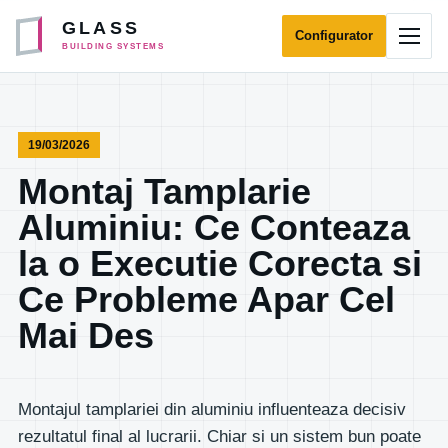
Sari la continut
GLASS
Configurator
Desch
BUILDING SYSTEMS
19/03/2026
Montaj Tamplarie
Aluminiu: Ce Conteaza
la o Executie Corecta si
Ce Probleme Apar Cel
Mai Des
Montajul tamplariei din aluminiu influenteaza decisiv
rezultatul final al lucrarii. Chiar si un sistem bun poate